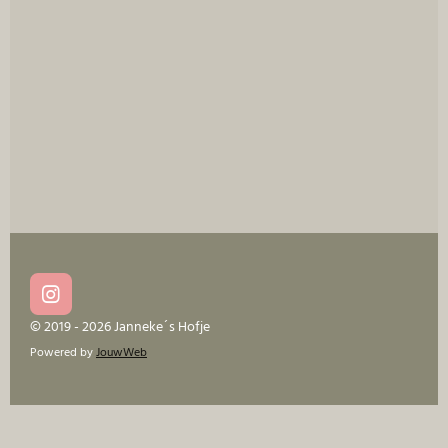
e
l
r
e
n
e
n
I
n
© 2019 - 2026 Janneke´s Hofje
s
Powered by
JouwWeb
t
a
g
r
a