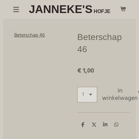
JANNEKE'S
Ga
HOFJE
direct
naar
de
Beterschap
hoofdinhoud
46
€ 1,00
In
winkelwagen
D
D
S
D
e
e
h
e
l
e
a
l