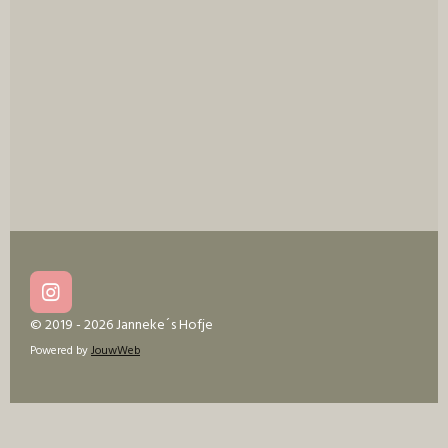
I
n
© 2019 - 2026 Janneke´s Hofje
s
Powered by
JouwWeb
t
a
g
r
a