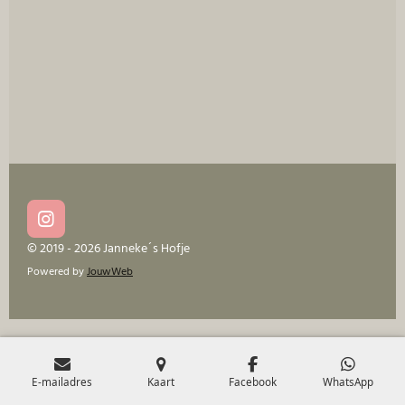
e
l
r
e
n
e
n
I
n
© 2019 - 2026 Janneke´s Hofje
s
Powered by
JouwWeb
t
a
g
r
a
m
E-mailadres
Kaart
Facebook
WhatsApp