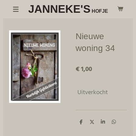
JANNEKE'S
Ga
HOFJE
direct
naar
de
Nieuwe
hoofdinhoud
woning 34
€ 1,00
Uitverkocht
D
D
S
D
e
e
h
e
l
e
a
l