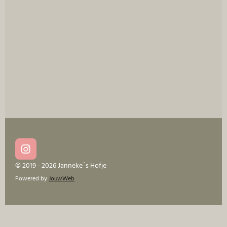
e
l
r
e
n
e
n
I
n
© 2019 - 2026 Janneke´s Hofje
s
Powered by
JouwWeb
t
a
g
r
a