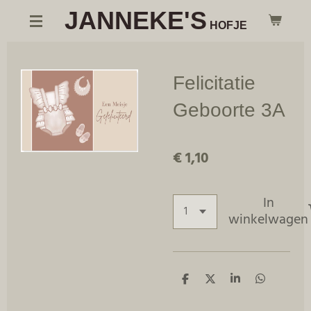
JANNEKE'S
Ga
HOFJE
direct
naar
de
Felicitatie
hoofdinhoud
Geboorte 3A
€ 1,10
In
winkelwagen
D
D
S
D
e
e
h
e
l
e
a
l