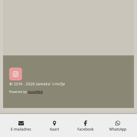
e
l
r
e
n
e
n
I
n
© 2019 - 2026 Janneke´s Hofje
s
Powered by
JouwWeb
t
a
g
r
a
m
E-mailadres
Kaart
Facebook
WhatsApp