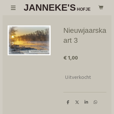
JANNEKE'S
Ga
HOFJE
direct
naar
de
Nieuwjaarska
hoofdinhoud
art 3
€ 1,00
Uitverkocht
D
D
S
D
e
e
h
e
l
e
a
l