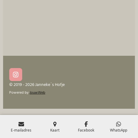
I
n
© 2019 - 2026 Janneke´s Hofje
s
Powered by
JouwWeb
t
a
g
r
a
m
E-mailadres
Kaart
Facebook
WhatsApp