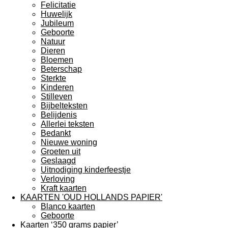
Felicitatie
Huwelijk
Jubileum
Geboorte
Natuur
Dieren
Bloemen
Beterschap
Sterkte
Kinderen
Stilleven
Bijbelteksten
Belijdenis
Allerlei teksten
Bedankt
Nieuwe woning
Groeten uit
Geslaagd
Uitnodiging kinderfeestje
Verloving
Kraft kaarten
KAARTEN 'OUD HOLLANDS PAPIER'
Blanco kaarten
Geboorte
Kaarten ‘350 grams papier’