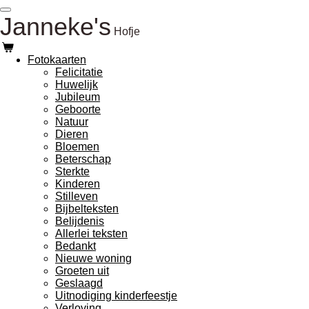
Ga
Janneke's
direct
Hofje
naar
de
Fotokaarten
hoofdinhoud
Felicitatie
Huwelijk
Jubileum
Geboorte
Natuur
Dieren
Bloemen
Beterschap
Sterkte
Kinderen
Stilleven
Bijbelteksten
Belijdenis
Allerlei teksten
Bedankt
Nieuwe woning
Groeten uit
Geslaagd
Uitnodiging kinderfeestje
Verloving