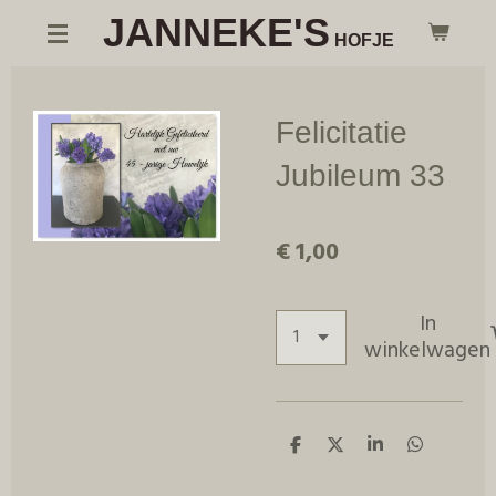
JANNEKE'S
Ga
HOFJE
direct
naar
de
Felicitatie
hoofdinhoud
Jubileum 33
€ 1,00
In
winkelwagen
D
D
S
D
e
e
h
e
l
e
a
l