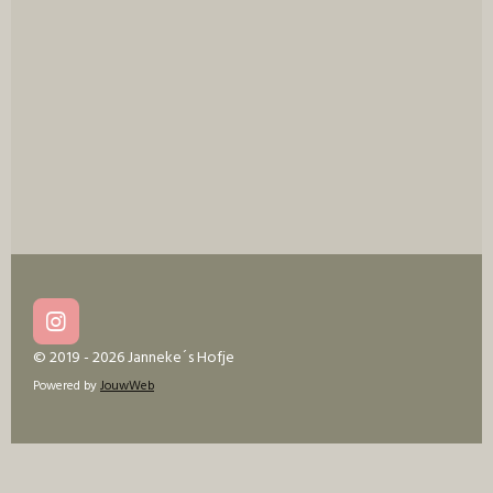
e
l
r
e
n
e
n
I
n
© 2019 - 2026 Janneke´s Hofje
s
Powered by
JouwWeb
t
a
g
r
a