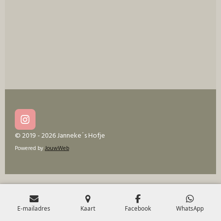
e
l
r
e
n
e
n
I
n
© 2019 - 2026 Janneke´s Hofje
s
Powered by
JouwWeb
t
a
g
r
a
m
E-mailadres
Kaart
Facebook
WhatsApp