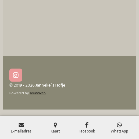
I
n
© 2019 - 2026 Janneke´s Hofje
s
Powered by
JouwWeb
t
a
g
r
a
m
E-mailadres
Kaart
Facebook
WhatsApp