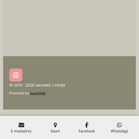
e
l
r
e
n
e
n
I
n
© 2019 - 2026 Janneke´s Hofje
s
Powered by
JouwWeb
t
a
g
r
a
m
E-mailadres
Kaart
Facebook
WhatsApp