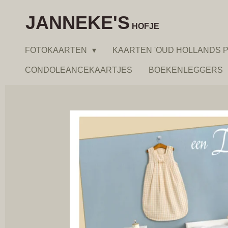
Ga
JANNEKE'S
direct
HOFJE
naar
FOTOKAARTEN
KAARTEN 'OUD HOLLANDS P
de
hoofdinhoud
CONDOLEANCEKAARTJES
BOEKENLEGGERS